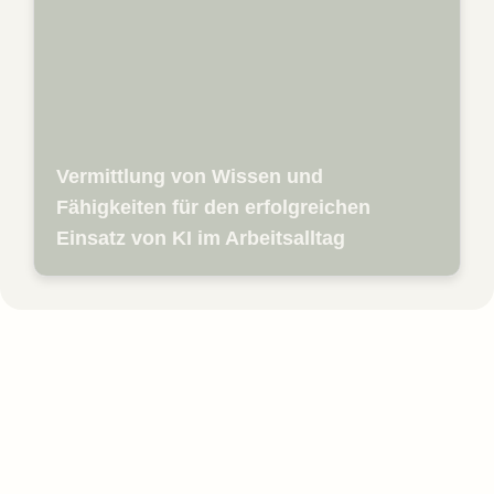
selbstbewusst einzusetzen. Dafür bieten
wir praxisnahe Workshops, gezielte
Trainings und individuelles Coaching an,
um Know-how im Unternehmen
aufzubauen und Ängste vor neuen
Technologien abzubauen. Mit unserem
Enablement-Ansatz sorgen wir dafür, dass
Mitarbeiterinnen und Mitarbeiter die
Vermittlung von Wissen und
Potenziale von KI erkennen, relevante
Tools sicher anwenden und zur aktiven
Fähigkeiten für den erfolgreichen
Gestaltung des digitalen Wandels
Einsatz von KI im Arbeitsalltag
beitragen.