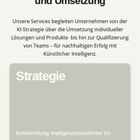
und Umsetzung
Unsere Services begleiten Unternehmen von der
KI-Strategie über die Umsetzung individueller
Lösungen und Produkte bis hin zur Qualifizierung
von Teams – für nachhaltigen Erfolg mit
Künstlicher Intelligenz.
Strategie
Wir unterstützen Unternehmen dabei, die
Chancen von Künstlicher Intelligenz
systematisch zu erkennen und in eine
nachhaltige, individuelle Strategie zu
überführen. Dazu analysieren wir
bestehende Geschäftsmodelle,
identifizieren relevante Anwendungsfälle
und bewerten Potenziale entlang der
Wertschöpfungs­kette. Mit klaren
Roadmaps, Priorisierung und konkreten
Entwicklung maßgeschneiderter KI-
Handlungs­empfehlungen schaffen wir die